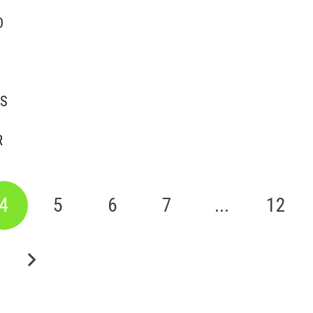
O
ES
R
4
5
6
7
...
12