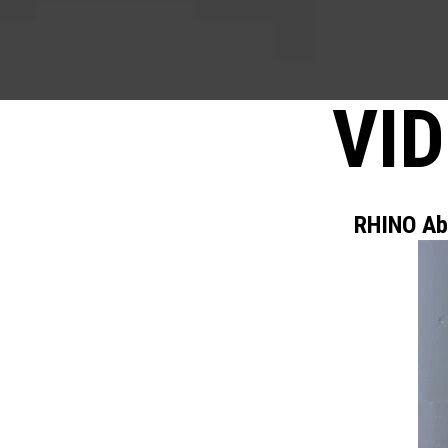
VI
RHINO Ab