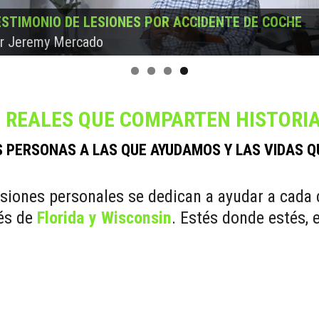
STIMONIO DE LESIONES POR ACCIDENTE DE COCHE
STIMONIO DE LESIONES POR ACCIDENTE DE COCHE
STIMONIO DE LESIONES POR ACCIDENTE DE COCHE
STIMONIO DE LESIONES POR ACCIDENTE DE COCHE
r Chris Rogers
r Liz & Germain
r Mark Nunez
r Jeremy Mercado
 REALES QUE COMPARTEN HISTORI
 PERSONAS A LAS QUE AYUDAMOS Y LAS VIDAS 
iones personales se dedican a ayudar a cada cli
vés de
Florida y Wisconsin
. Estés donde estés, 