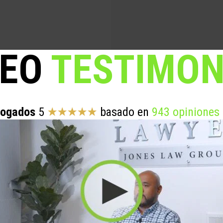
DEO
TESTIMON
ogados
5
basado en
943 opiniones