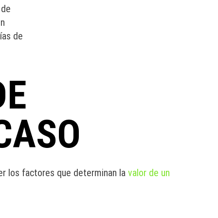
 de
en
ías de
DE
CASO
r los factores que determinan la
valor de un