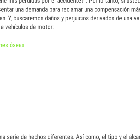
he mis pérdidas por el accidente?". Por lo tanto, si uste
esentar una demanda para reclamar una compensación más
an. Y, buscaremos daños y perjuicios derivados de una va
de vehículos de motor:
ones óseas
a serie de hechos diferentes. Así como, el tipo y el alc