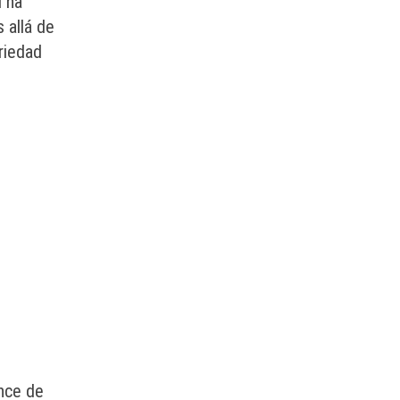
d ha
 allá de
riedad
ance de