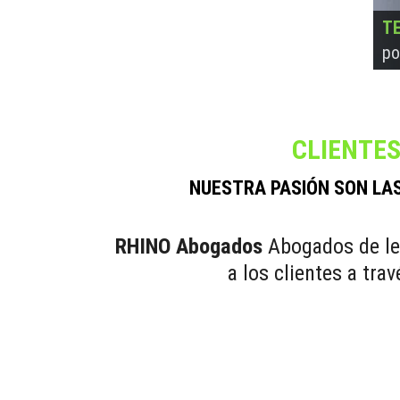
TE
TE
TE
TE
po
po
po
po
CLIENTES
NUESTRA PASIÓN SON LAS
RHINO Abogados
Abogados de les
a los clientes a tra