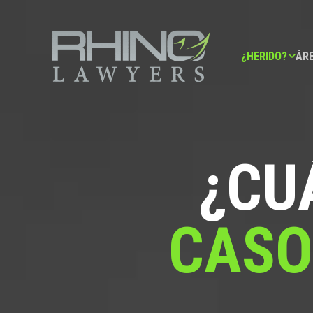
¿HERIDO?
ÁRE
¿CU
CASO