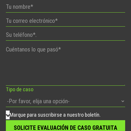
Por
favor,
deje
este
campo
vacío.
Tipo de caso
Marque para suscribirse a nuestro boletín.