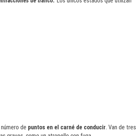
infracciones de tráfico.
Los únicos estados que utilizan
to número de
puntos en el carné de conducir
. Van de tres
las graves, como un atropello con fuga.