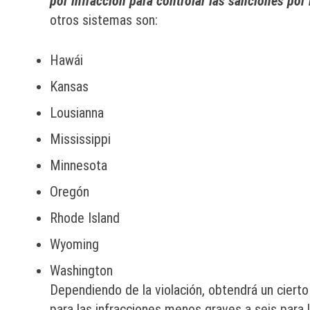
por infracción para controlar las sanciones por 
otros sistemas son:
Hawái
Kansas
Lousianna
Mississippi
Minnesota
Oregón
Rhode Island
Wyoming
Washington
Dependiendo de la violación, obtendrá un cier
para las infracciones menos graves a seis para 