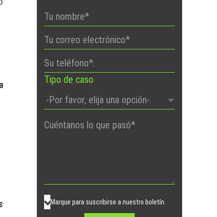
o
Tipo de caso
a
Por
favor,
deje
este
campo
vacío.
Marque para suscribirse a nuestro boletín.
s