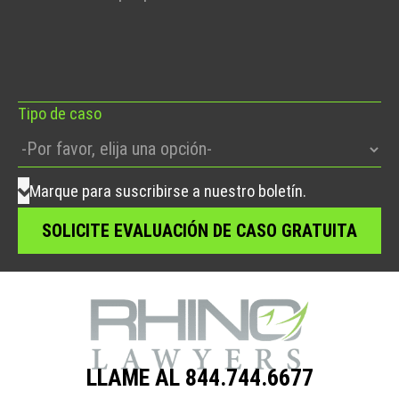
favor,
deje
este
campo
vacío.
Tipo de caso
Marque para suscribirse a nuestro boletín.
LLAME AL 844.744.6677