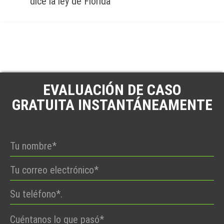
dice la ley de Florida
EVALUACIÓN DE CASO
GRATUITA INSTANTÁNEAMENTE
Por