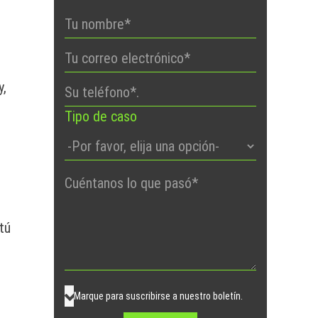
y,
Tipo de caso
Por
favor,
deje
tú
este
campo
vacío.
Marque para suscribirse a nuestro boletín.