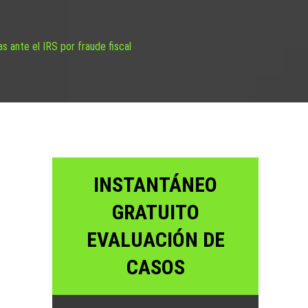
s ante el IRS por fraude fiscal
INSTANTÁNEO
GRATUITO
EVALUACIÓN DE
CASOS