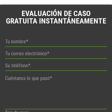
EVALUACIÓN DE CASO
GRATUITA INSTANTÁNEAMENTE
Por
favor,
deje
este
campo
vacío.