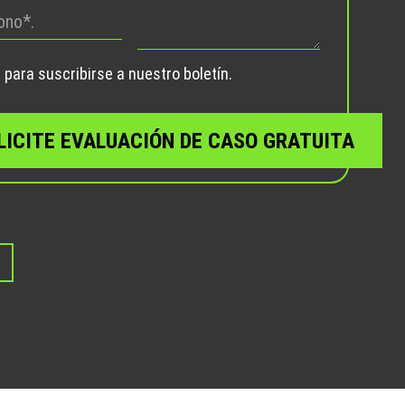
este
campo
vacío.
para suscribirse a nuestro boletín.