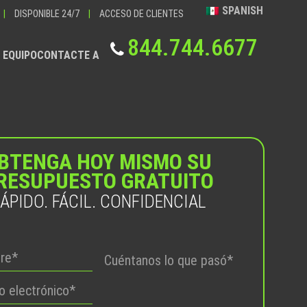
SPANISH
|
DISPONIBLE 24/7
|
ACCESO DE CLIENTES
844.744.6677
 EQUIPO
CONTACTE A
BTENGA HOY MISMO SU
RESUPUESTO GRATUITO
ÁPIDO. FÁCIL. CONFIDENCIAL
Por
favor,
deje