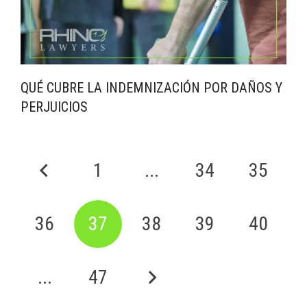
QUÉ CUBRE LA INDEMNIZACIÓN POR DAÑOS Y
PERJUICIOS
1
...
34
35
36
37
38
39
40
...
47