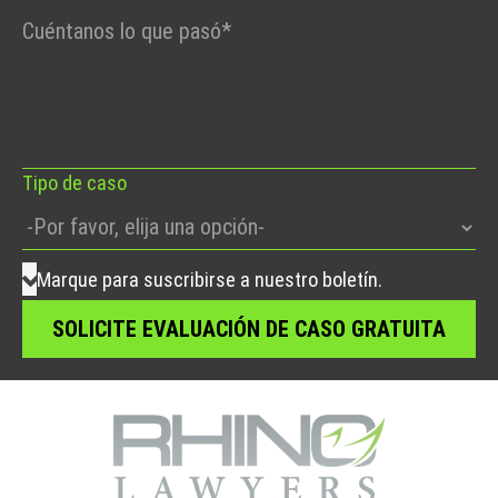
Por
favor,
deje
este
campo
vacío.
Tipo de caso
Marque para suscribirse a nuestro boletín.