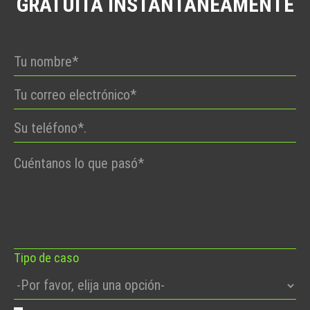
GRATUITA INSTANTÁNEAMENTE
Por
favor,
deje
este
campo
vacío.
Tipo de caso