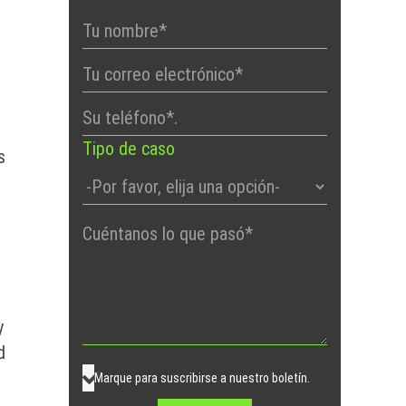
Tipo de caso
s
Por
favor,
deje
este
y
campo
d
vacío.
Marque para suscribirse a nuestro boletín.