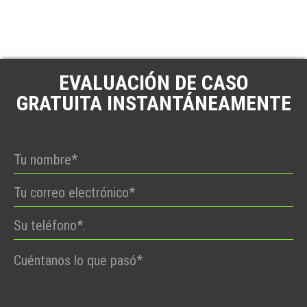
EVALUACIÓN DE CASO
GRATUITA INSTANTÁNEAMENTE
Por
favor,
deje
este