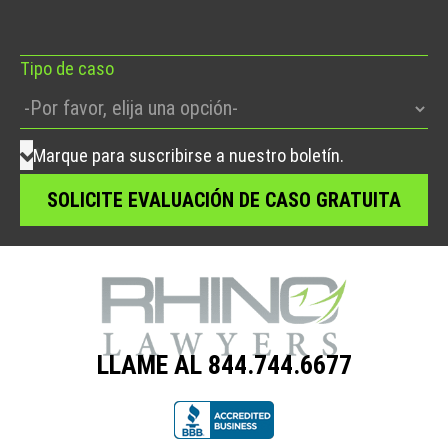
campo
vacío.
Tipo de caso
Marque para suscribirse a nuestro boletín.
LLAME AL 844.744.6677