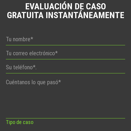
EVALUACIÓN DE CASO
GRATUITA INSTANTÁNEAMENTE
Por
favor,
deje
este
campo
vacío.
Tipo de caso