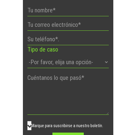
Tipo de caso
Por
favor,
deje
este
campo
vacío.
Marque para suscribirse a nuestro boletín.