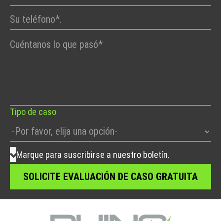
Por
favor,
deje
este
campo
vacío.
Tipo de caso
Marque para suscribirse a nuestro boletín.