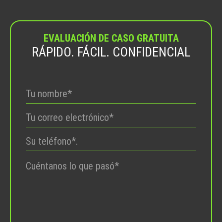
EVALUACIÓN DE CASO GRATUITA
RÁPIDO. FÁCIL. CONFIDENCIAL
Por
favor,
deje
este
campo