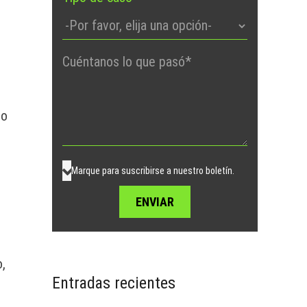
Por
favor,
deje
este
 o
campo
vacío.
Marque para suscribirse a nuestro boletín.
o,
Entradas recientes