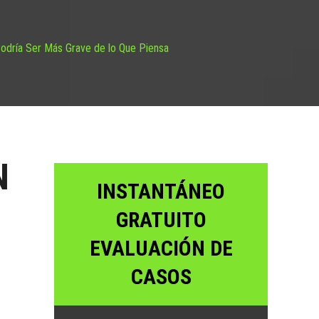
Podría Ser Más Grave de lo Que Piensa
N
INSTANTÁNEO
GRATUITO
EVALUACIÓN DE
CASOS