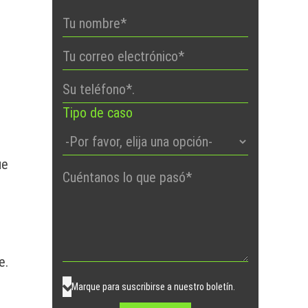
Tipo de caso
ue
Por
favor,
deje
este
campo
e.
vacío.
Marque para suscribirse a nuestro boletín.