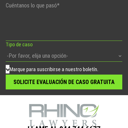
Por
favor,
deje
este
campo
vacío.
Tipo de caso
Marque para suscribirse a nuestro boletín.