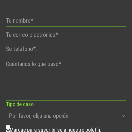
Por
favor,
deje
este
campo
vacío.
Tipo de caso
Marque para suscribirse a nuestro boletín.