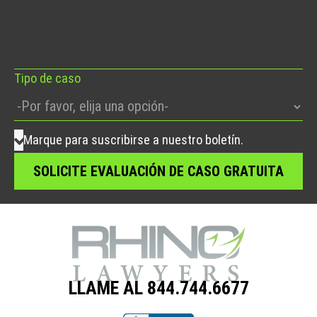
deje
este
campo
vacío.
Tipo de caso
Marque para suscribirse a nuestro boletín.
LLAME AL 844.744.6677