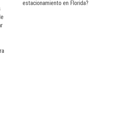
estacionamiento en Florida?
s
le
ar
ra