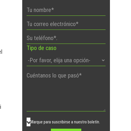
Tipo de caso
el
Por
favor,
deje
este
campo
i
vacío.
Marque para suscribirse a nuestro boletín.