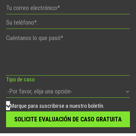
Por
favor,
deje
este
campo
vacío.
Tipo de caso
Marque para suscribirse a nuestro boletín.