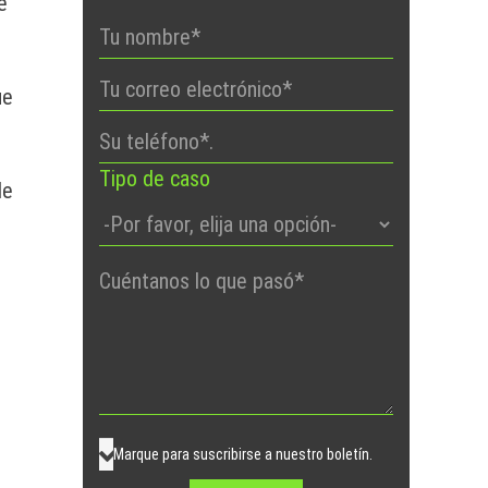
e
ue
Tipo de caso
de
Por
favor,
deje
este
campo
vacío.
Marque para suscribirse a nuestro boletín.