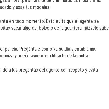
ngas a llorar para librarte de una multa. Es mucho más
ducado y usas tus modales.
nte en todo momento. Esto evita que el agente se
itas sacar algo del bolso o de la guantera, házselo sabe
l policía. Pregúntale cómo va su día y entabla una
maniza y puede ayudarte a librarte de la multa.
onde a las preguntas del agente con respeto y evita