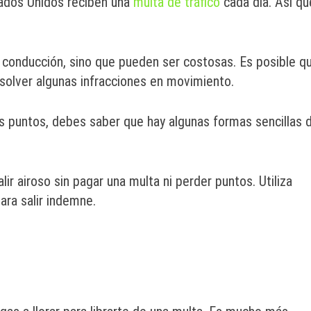
dos Unidos reciben una
multa de tráfico
cada día. Así qu
e conducción, sino que pueden ser costosas. Es posible q
resolver algunas infracciones en movimiento.
los puntos, debes saber que hay algunas formas sencillas 
lir airoso sin pagar una multa ni perder puntos. Utiliza
ra salir indemne.