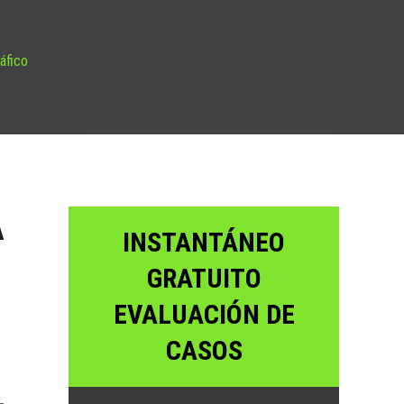
áfico
A
INSTANTÁNEO
GRATUITO
EVALUACIÓN DE
CASOS