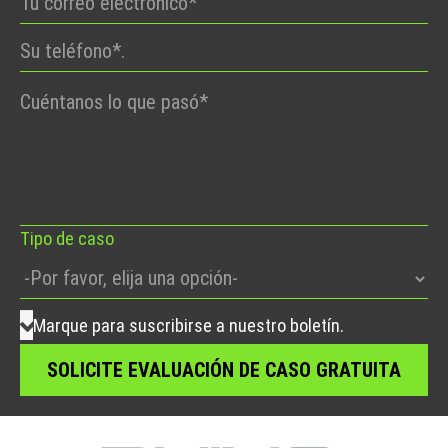
Por
favor,
deje
este
campo
vacío.
Tipo de caso
Marque para suscribirse a nuestro boletín.