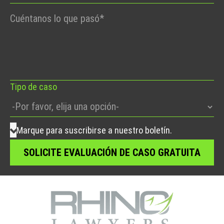
Por
favor,
deje
este
campo
vacío.
Tipo de caso
Marque para suscribirse a nuestro boletín.