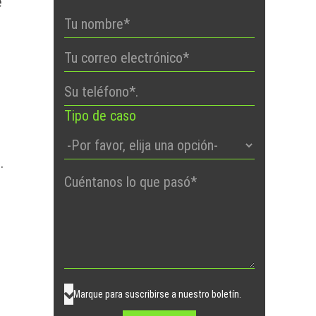
e
o
Tipo de caso
.
Por
favor,
deje
este
campo
vacío.
Marque para suscribirse a nuestro boletín.