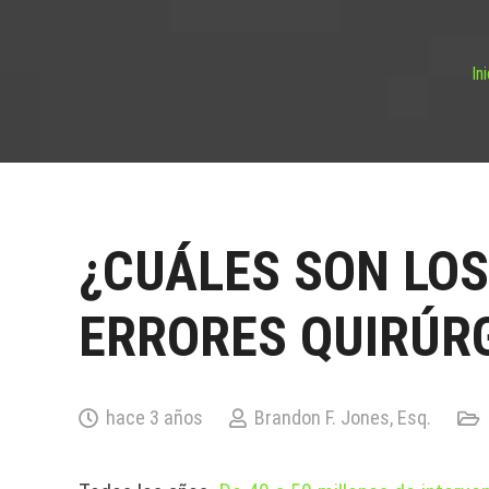
In
¿CUÁLES SON LOS
ERRORES QUIRÚR
hace 3 años
Brandon F. Jones, Esq.