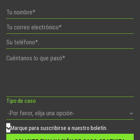
Por
favor,
deje
este
campo
vacío.
Tipo de caso
Marque para suscribirse a nuestro boletín.