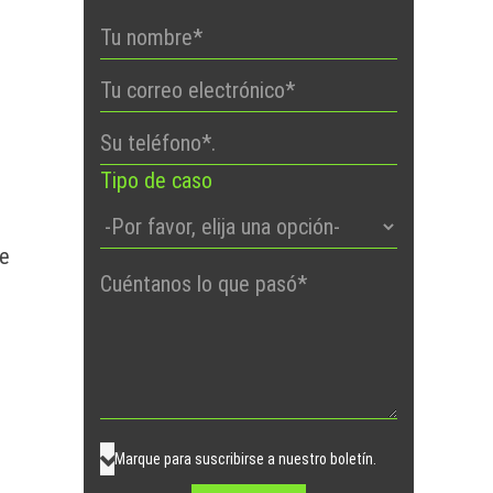
Tipo de caso
s
se
Por
favor,
deje
este
campo
vacío.
Marque para suscribirse a nuestro boletín.