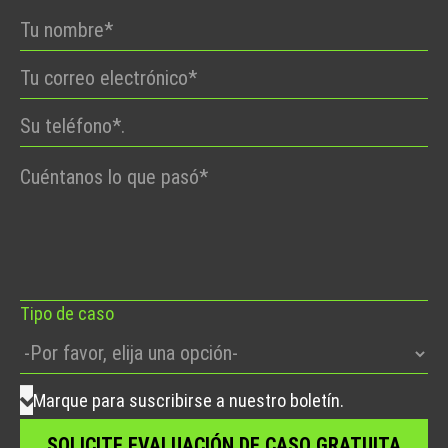
Por
favor,
deje
este
campo
vacío.
Tipo de caso
Marque para suscribirse a nuestro boletín.