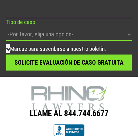
este
campo
vacío.
Tipo de caso
Marque para suscribirse a nuestro boletín.
LLAME AL 844.744.6677