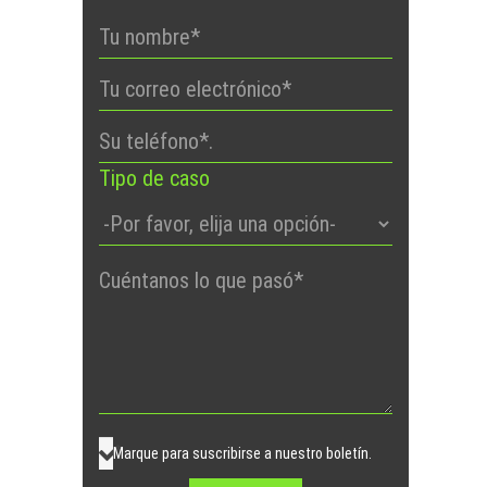
Tipo de caso
Por
favor,
deje
este
campo
vacío.
Marque para suscribirse a nuestro boletín.