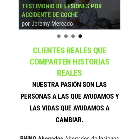
TESTIMONIO DE LESIONES POR
TESTIMONIO DE LESIONES POR
TESTIMONIO DE LESIONES POR
TESTIMONIO DE LESIONES POR
ACCIDENTE DE COCHE
ACCIDENTE DE COCHE
ACCIDENTE DE COCHE
ACCIDENTE DE COCHE
por Chris Rogers
por Liz & Germain
por Mark Nunez
por Jeremy Mercado
CLIENTES REALES QUE
COMPARTEN HISTORIAS
REALES
NUESTRA PASIÓN SON LAS
PERSONAS A LAS QUE AYUDAMOS Y
LAS VIDAS QUE AYUDAMOS A
CAMBIAR.
RHINO Abogados
Abogados de lesiones