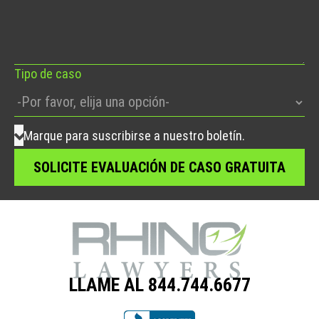
deje
este
campo
vacío.
Tipo de caso
Marque para suscribirse a nuestro boletín.
LLAME AL 844.744.6677