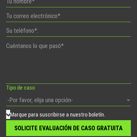
Por
favor,
deje
este
campo
vacío.
Tipo de caso
Marque para suscribirse a nuestro boletín.