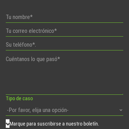
Por
favor,
deje
este
campo
vacío.
Tipo de caso
Marque para suscribirse a nuestro boletín.