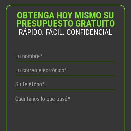
OBTENGA HOY MISMO SU
PRESUPUESTO GRATUITO
RÁPIDO. FÁCIL. CONFIDENCIAL
Por
favor,
deje
este
campo