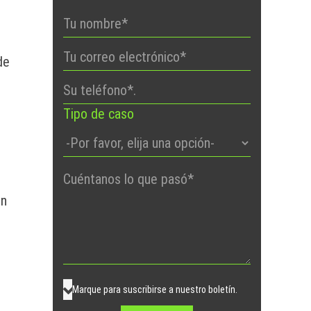
de
Tipo de caso
Por
favor,
un
deje
este
campo
vacío.
Marque para suscribirse a nuestro boletín.