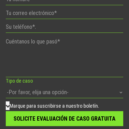
Por
favor,
deje
este
campo
vacío.
Tipo de caso
Marque para suscribirse a nuestro boletín.