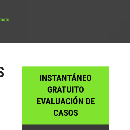
 moto
S
INSTANTÁNEO
GRATUITO
EVALUACIÓN DE
CASOS