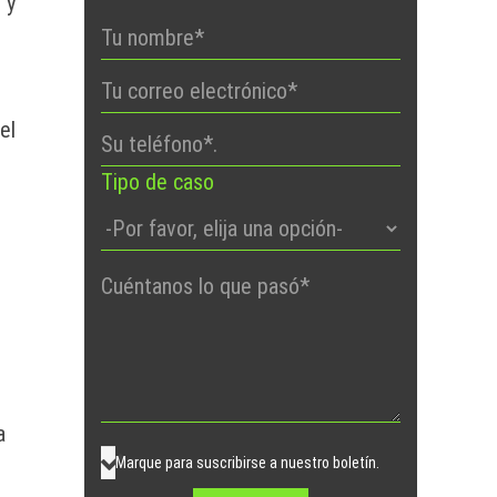
 y
el
Tipo de caso
Por
favor,
deje
este
campo
vacío.
a
Marque para suscribirse a nuestro boletín.