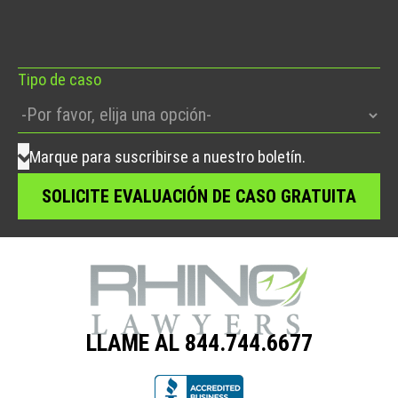
este
campo
vacío.
Tipo de caso
Marque para suscribirse a nuestro boletín.
LLAME AL 844.744.6677