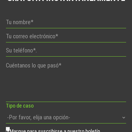
Por
favor,
deje
este
campo
vacío.
Tipo de caso
Marque para suscribirse a nuestro boletín.