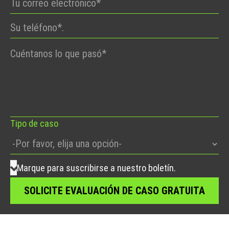
Por
favor,
deje
este
campo
vacío.
Tipo de caso
Marque para suscribirse a nuestro boletín.