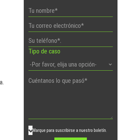
Tipo de caso
Por
a.
favor,
deje
este
campo
vacío.
Marque para suscribirse a nuestro boletín.