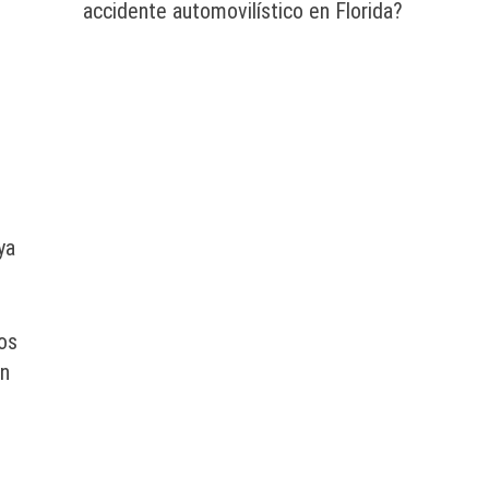
accidente automovilístico en Florida?
ya
os
in
n