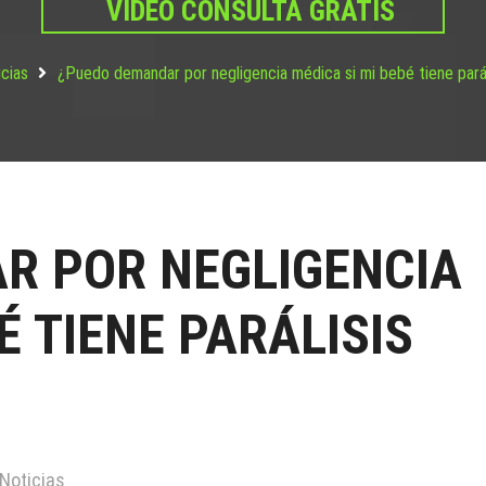
VIDEO CONSULTA GRATIS
cias
¿Puedo demandar por negligencia médica si mi bebé tiene parál
R POR NEGLIGENCIA
É TIENE PARÁLISIS
Noticias