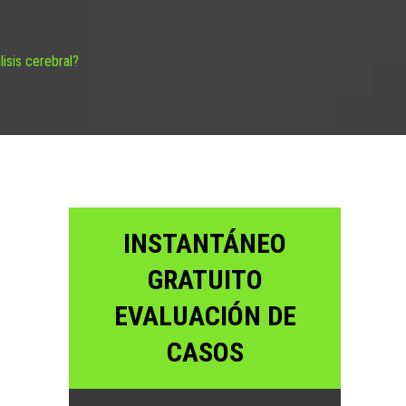
isis cerebral?
INSTANTÁNEO
GRATUITO
EVALUACIÓN DE
CASOS