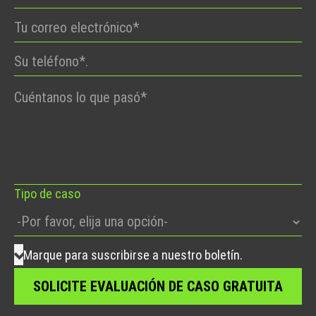
Por
favor,
deje
este
campo
vacío.
Tipo de caso
Marque para suscribirse a nuestro boletín.