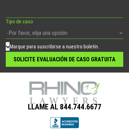
este
campo
vacío.
Tipo de caso
Marque para suscribirse a nuestro boletín.
LLAME AL 844.744.6677