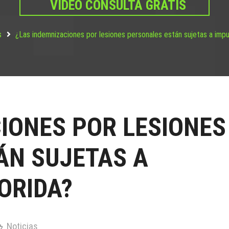
VIDEO CONSULTA GRATIS
s
¿Las indemnizaciones por lesiones personales están sujetas a impu
IONES POR LESIONES
ÁN SUJETAS A
ORIDA?
Noticias