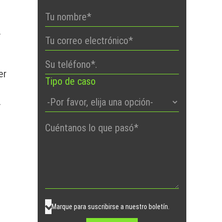
.
er
Tipo de caso
.
Por
favor,
deje
este
campo
vacío.
Marque para suscribirse a nuestro boletín.