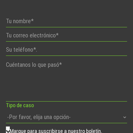
Por
favor,
deje
este
campo
vacío.
Tipo de caso
Marque para suscribirse a nuestro boletín.