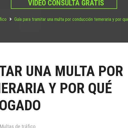
VIDEO CONSULTA GRATIS
fico
Guía para tramitar una multa por conducción temeraria y por q
ITAR UNA MULTA POR
ERARIA Y POR QUÉ
BOGADO
Multas de tráfico