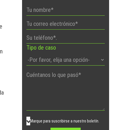
te
Tipo de caso
en
Por
favor,
deje
da
este
campo
vacío.
Marque para suscribirse a nuestro boletín.