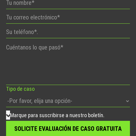
Por
favor,
deje
este
campo
vacío.
Tipo de caso
Marque para suscribirse a nuestro boletín.