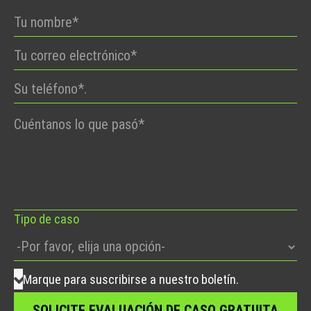
Por
favor,
deje
este
campo
vacío.
Tipo de caso
Marque para suscribirse a nuestro boletín.